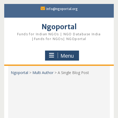
Skip
info@ngoportal.org
to
content
Ngoportal
Funds for Indian NGOs | NGO Database India
|Funds for NGOs| NGOportal
Menu
Ngoportal
>
Multi Author
>
A Single Blog Post