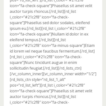
pos=”rd_list_left”][rd_list i_color=”#21c2f8″
icon=”fa-check-square”]Phasellus sit amet velit
auctor turpis rhoncus.[/rd_list][rd_list
i_color=”#21c2f8″ icon=”fa-check-
square”]Phasellus sed dolor sodales, eleifend
ipsum eu.[/rd_list][rd_list i_color=”#21c2f8″
icon=”fa-check-square”]Nullam id dolor in ex
eleifend tempus.[/rd_list][rd_list
i_color=”#21c2f8″ icon=”fa-minus-square”]Etiam
id lorem vel neque faucibus fermentum.[/rd_list]
[rd_list i_color=”#21c2f8″ icon=”fa-check-
square”]Nunc tincidunt augue in enim
sollicitudin feugiat.[/rd_list][/rd_lists_ctn]
[/vc_column_inner][vc_column_inner width=”1/2″]
[rd_lists_ctn style=”rd_list_1_alt”
pos=”rd_list_left”][rd_list i_color=”#21c2f8″
icon=”fa-check-square”]Phasellus sit amet velit
auctor turpis rhoncus.[/rd_list][rd_list
i_color=”#21c2f8″ icon=”fa-check-