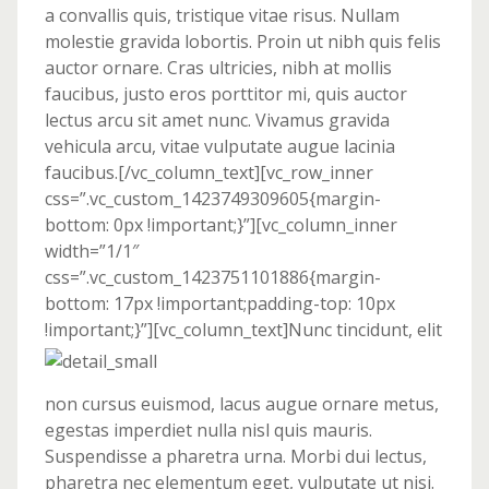
a convallis quis, tristique vitae risus. Nullam
molestie gravida lobortis. Proin ut nibh quis felis
auctor ornare. Cras ultricies, nibh at mollis
faucibus, justo eros porttitor mi, quis auctor
lectus arcu sit amet nunc. Vivamus gravida
vehicula arcu, vitae vulputate augue lacinia
faucibus.[/vc_column_text][vc_row_inner
css=”.vc_custom_1423749309605{margin-
bottom: 0px !important;}”][vc_column_inner
width=”1/1″
css=”.vc_custom_1423751101886{margin-
bottom: 17px !important;padding-top: 10px
!important;}”][vc_column_text]
Nunc tincidunt, elit
non cursus euismod, lacus augue ornare metus,
egestas imperdiet nulla nisl quis mauris.
Suspendisse a pharetra urna. Morbi dui lectus,
pharetra nec elementum eget, vulputate ut nisi.