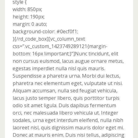
style {
width: 850px;
height: 190px;
margin: 0 auto;
background-color: #0ecf0f1;
}[/rd_code_box][vc_column_text
css=”.vc_custom_1423749289121{margin-
bottom: 16px !important;}”]Nunc tincidunt, elit
non cursus euismod, lacus augue ornare metus,
egestas imperdiet nulla nisl quis mauris.
Suspendisse a pharetra urna. Morbi dui lectus,
pharetra nec elementum eget, vulputate ut nisi.
Aliquam accumsan, nulla sed feugiat vehicula,
lacus justo semper libero, quis porttitor turpis
odio sit amet ligula. Duis dapibus fermentum
orci, nec malesuada libero vehicula ut. Integer
sodales, urna eget interdum eleifend, nulla nibh
laoreet nisl, quis dignissim mauris dolor eget mi.
Donec at mauris enim. Duis nisi tellus, adipiscing