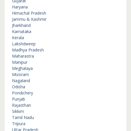
Gujarat
Haryana
Himachal Pradesh
Jammu & Kashmir
Jharkhand
Karnataka
Kerala
Lakshdweep
Madhya Pradesh
Maharastra
Manipur
Meghalaya
Mizoram
Nagaland
Odisha
Pondichery
Punjab
Rajasthan
Sikkim
Tamil Nadu
Tripura
Uttar Pradesh