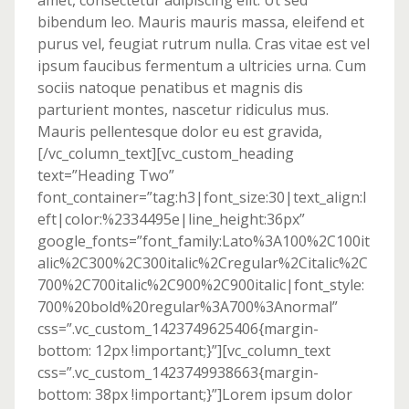
amet, consectetur adipiscing elit. Ut sed
bibendum leo. Mauris mauris massa, eleifend et
purus vel, feugiat rutrum nulla. Cras vitae est vel
ipsum faucibus fermentum a ultricies urna. Cum
sociis natoque penatibus et magnis dis
parturient montes, nascetur ridiculus mus.
Mauris pellentesque dolor eu est gravida,
[/vc_column_text][vc_custom_heading
text=”Heading Two”
font_container=”tag:h3|font_size:30|text_align:l
eft|color:%2334495e|line_height:36px”
google_fonts=”font_family:Lato%3A100%2C100it
alic%2C300%2C300italic%2Cregular%2Citalic%2C
700%2C700italic%2C900%2C900italic|font_style:
700%20bold%20regular%3A700%3Anormal”
css=”.vc_custom_1423749625406{margin-
bottom: 12px !important;}”][vc_column_text
css=”.vc_custom_1423749938663{margin-
bottom: 38px !important;}”]Lorem ipsum dolor