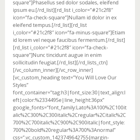
square”]Phasellus sed dolor sodales, eleifend
ipsum eu.[/rd_list][rd_list i_color=”#21c2f8″
icon=”fa-check-square”]Nullam id dolor in ex
eleifend tempus.[/rd_list][rd_list
i_color=”#21c2f8″ icon=”fa-minus-square”]Etiam
id lorem vel neque faucibus fermentum.[/rd_list]
[rd_list i_color=”#21c2f8″ icon=”fa-check-
square”]Nunc tincidunt augue in enim
sollicitudin feugiat.[/rd_list][/rd_lists_ctn]
[/vc_column_inner][/vc_row_inner]
[vc_custom_heading text=”You Will Love Our
Styles”
font_container=”tag:h3|font_size:30|text_align:l
eft|color:%2334495e|line_height:36px”
google_fonts=”font_family:Lato%3A100%2C100it
alic%2C300%2C300italic%2Cregular%2Citalic%2C
700%2C700italic%2C900%2C900italic|font_style:
700%20bold%20regular%3A700%3Anormal”
css=”.vc_custom_1423749642755{margin-