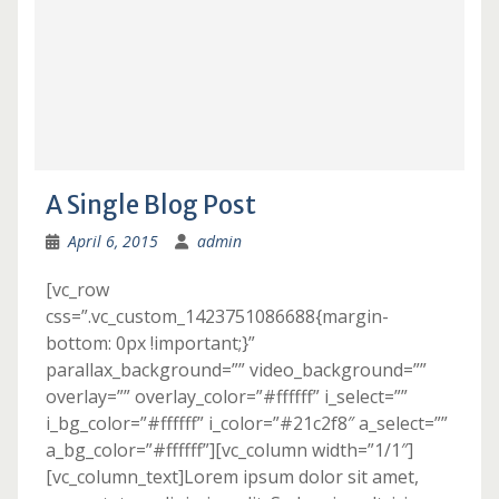
A Single Blog Post
April 6, 2015
admin
[vc_row
css=”.vc_custom_1423751086688{margin-
bottom: 0px !important;}”
parallax_background=”” video_background=””
overlay=”” overlay_color=”#ffffff” i_select=””
i_bg_color=”#ffffff” i_color=”#21c2f8″ a_select=””
a_bg_color=”#ffffff”][vc_column width=”1/1″]
[vc_column_text]Lorem ipsum dolor sit amet,