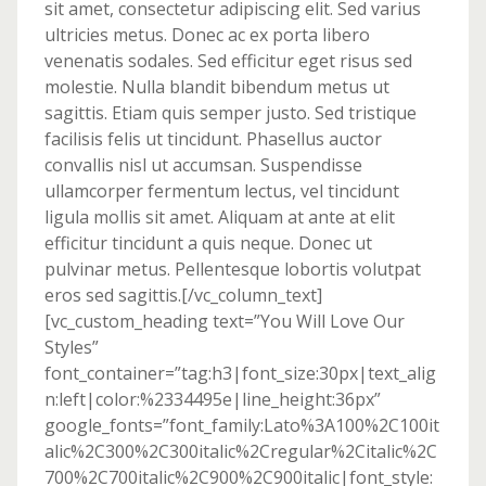
sit amet, consectetur adipiscing elit. Sed varius
ultricies metus. Donec ac ex porta libero
venenatis sodales. Sed efficitur eget risus sed
molestie. Nulla blandit bibendum metus ut
sagittis. Etiam quis semper justo. Sed tristique
facilisis felis ut tincidunt. Phasellus auctor
convallis nisl ut accumsan. Suspendisse
ullamcorper fermentum lectus, vel tincidunt
ligula mollis sit amet. Aliquam at ante at elit
efficitur tincidunt a quis neque. Donec ut
pulvinar metus. Pellentesque lobortis volutpat
eros sed sagittis.[/vc_column_text]
[vc_custom_heading text=”You Will Love Our
Styles”
font_container=”tag:h3|font_size:30px|text_alig
n:left|color:%2334495e|line_height:36px”
google_fonts=”font_family:Lato%3A100%2C100it
alic%2C300%2C300italic%2Cregular%2Citalic%2C
700%2C700italic%2C900%2C900italic|font_style: