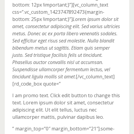
bottom: 12px !important;}”][vc_column_text
css=”.vc_custom_1423747892473{margin-
bottom: 25px !important;}”]
Lorem ipsum dolor sit
amet, consectetur adipiscing elit. Sed varius ultricies
metus. Donec ac ex porta libero venenatis sodales.
Sed efficitur eget risus sed molestie. Nulla blandit
bibendum metus ut sagittis. Etiam quis semper
justo. Sed tristique facilisis felis ut tincidunt.
Phasellus auctor convallis nisl ut accumsan.
Suspendisse ullamcorper fermentum lectus, vel
tincidunt ligula mollis sit amet
.[/vc_column_text]
[rd_code_box quote=”
I am promo text. Click edit button to change this
text. Lorem ipsum dolor sit amet, consectetur
adipiscing elit. Ut elit tellus, luctus nec
ullamcorper mattis, pulvinar dapibus leo.
” margin_top=”0″ margin_bottom=”21″].some-