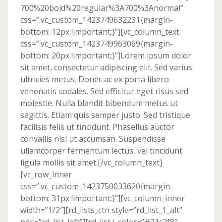
700%20bold%20regular%3A700%3Anormal”
css=”.vc_custom_1423749632231{margin-
bottom: 12px !important;}”][vc_column_text
css=”.vc_custom_1423749963069{margin-
bottom: 20px !important;}”]Lorem ipsum dolor
sit amet, consectetur adipiscing elit. Sed varius
ultricies metus. Donec ac ex porta libero
venenatis sodales. Sed efficitur eget risus sed
molestie. Nulla blandit bibendum metus ut
sagittis. Etiam quis semper justo. Sed tristique
facilisis felis ut tincidunt. Phasellus auctor
convallis nisl ut accumsan. Suspendisse
ullamcorper fermentum lectus, vel tincidunt
ligula mollis sit amet.[/vc_column_text]
[vc_row_inner
css=”.vc_custom_1423750033620{margin-
bottom: 31px !important;}”][vc_column_inner
width=”1/2″][rd_lists_ctn style=”rd_list_1_alt”