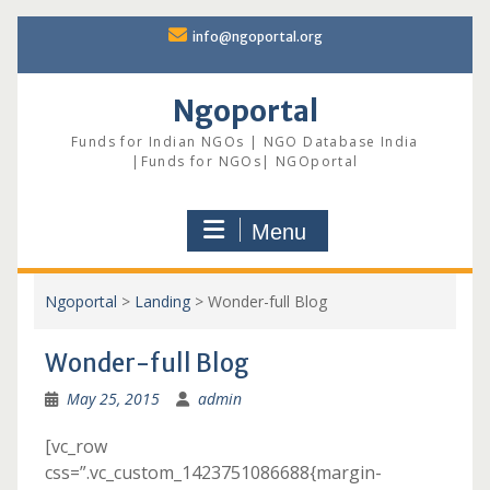
Skip
info@ngoportal.org
to
content
Ngoportal
Funds for Indian NGOs | NGO Database India
|Funds for NGOs| NGOportal
Menu
Ngoportal
>
Landing
>
Wonder-full Blog
Wonder-full Blog
May 25, 2015
admin
[vc_row
css=”.vc_custom_1423751086688{margin-