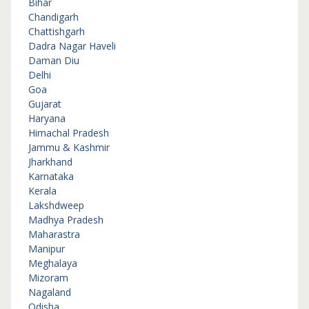
Bihar
Chandigarh
Chattishgarh
Dadra Nagar Haveli
Daman Diu
Delhi
Goa
Gujarat
Haryana
Himachal Pradesh
Jammu & Kashmir
Jharkhand
Karnataka
Kerala
Lakshdweep
Madhya Pradesh
Maharastra
Manipur
Meghalaya
Mizoram
Nagaland
Odisha