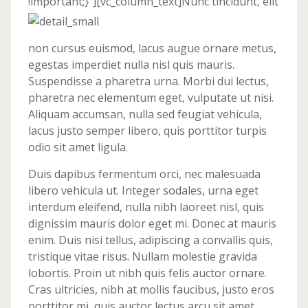
!important;}”][vc_column_text]
Nunc tincidunt, elit
non cursus euismod, lacus augue ornare metus,
egestas imperdiet nulla nisl quis mauris.
Suspendisse a pharetra urna. Morbi dui lectus,
pharetra nec elementum eget, vulputate ut nisi.
Aliquam accumsan, nulla sed feugiat vehicula,
lacus justo semper libero, quis porttitor turpis
odio sit amet ligula.
Duis dapibus fermentum orci, nec malesuada
libero vehicula ut. Integer sodales, urna eget
interdum eleifend, nulla nibh laoreet nisl, quis
dignissim mauris dolor eget mi. Donec at mauris
enim. Duis nisi tellus, adipiscing a convallis quis,
tristique vitae risus. Nullam molestie gravida
lobortis. Proin ut nibh quis felis auctor ornare.
Cras ultricies, nibh at mollis faucibus, justo eros
porttitor mi, quis auctor lectus arcu sit amet