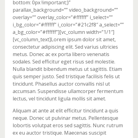
bottom: 0px !important;}”
parallax_background=”” video_background=””
overlay=”” overlay_color=”#ffffff” i_select=””
i_bg_color=”#ffffff” i_color=”#21c2f8″ a_select=””
a_bg_color=”#ffffff”][vc_column width=”1/1″]
[vc_column_text]Lorem ipsum dolor sit amet,
consectetur adipiscing elit. Sed varius ultricies
metus. Donec ac ex porta libero venenatis
sodales. Sed efficitur eget risus sed molestie.
Nulla blandit bibendum metus ut sagittis. Etiam
quis semper justo. Sed tristique facilisis felis ut
tincidunt. Phasellus auctor convallis nisl ut
accumsan. Suspendisse ullamcorper fermentum
lectus, vel tincidunt ligula mollis sit amet.
Aliquam at ante at elit efficitur tincidunt a quis
neque. Donec ut pulvinar metus. Pellentesque
lobortis volutpat eros sed sagittis. Nunc rutrum
ex eu auctor tristique. Maecenas suscipit