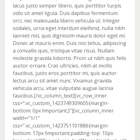
lacus justo semper libero, quis porttitor turpis
odio sit amet ligula. Duis dapibus fermentum
orci, nec malesuada libero vehicula ut. Integer
sodales, urna eget interdum eleifend, nulla nibh
laoreet nisl, quis dignissim mauris dolor eget mi.
Donec at mauris enim. Duis nisi tellus, adipiscing
a convallis quis, tristique vitae risus. Nullam
molestie gravida lobortis. Proin ut nibh quis felis
auctor ornare. Cras ultricies, nibh at mollis
faucibus, justo eros porttitor mi, quis auctor
lectus arcu sit amet nunc. Vivamus gravida
vehicula arcu, vitae vulputate augue lacinia
faucibus.[/vc_column_text][vc_row_inner
css=”.vc_custom_1423749309605{margin-
bottom: 0px !important;}”][vc_column_inner
width=”1/1″
css=”.vc_custom_1423751101886{margin-
bottom: 17px !important;padding-top: 10px