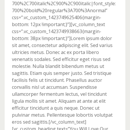
700%2C700italic%2C900%2C900italic|font_style:
700%20bold%20regular%3A700%3Anormal”
css=”.vc_custom_1423749625406{margin-
bottom: 12px !important;}”][vc_column_text
css=”.vc_custom_1423749938663{margin-
bottom: 38px !important;}”]Lorem ipsum dolor
sit amet, consectetur adipiscing elit. Sed varius
ultricies metus. Donec ac ex porta libero
venenatis sodales. Sed efficitur eget risus sed
molestie. Nulla blandit bibendum metus ut
sagittis. Etiam quis semper justo. Sed tristique
facilisis felis ut tincidunt. Phasellus auctor
convallis nisl ut accumsan. Suspendisse
ullamcorper fermentum lectus, vel tincidunt
ligula mollis sit amet. Aliquam at ante at elit
efficitur tincidunt a quis neque. Donec ut
pulvinar metus. Pellentesque lobortis volutpat
eros sed sagittis.[/vc_column_text]
[vc_custom_heading text=”You Will Love Our