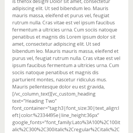
is thefox design! Dolor sit amet, consectetur
adipiscing elit. Ut sed bibendum leo. Mauris
mauris massa, eleifend et purus vel, feugiat
rutrum nulla. Cras vitae est vel ipsum faucibus
fermentum a ultricies urna. Cum sociis natoque
penatibus et magnis dis Lorem ipsum dolor sit
amet, consectetur adipiscing elit. Ut sed
bibendum leo. Mauris mauris massa, eleifend et
purus vel, feugiat rutrum nulla. Cras vitae est vel
ipsum faucibus fermentum a ultricies urna. Cum
sociis natoque penatibus et magnis dis
parturient montes, nascetur ridiculus mus.
Mauris pellentesque dolor eu est gravida,
[/vc_column_text][vc_custom_heading
text=”Heading Two”
font_container=”tag:h3|font_size:30|text_align:l
eft|color:%2334495e|line_height:36px”
google_fonts=”font_family:Lato%3A100%2C100it
alic%2C300%2C300italic%2Cregular%2Citalic%2C