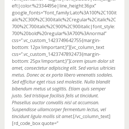
eft|color:%2334495e|line_height:36px”
google_fonts=”font_family:Lato%3A100%2C100it
alic%2C300%2C300italic%2Cregular%2Citalic%2C
700%2C700italic%2C900%2C900italic|font_style:
700%20bold%20regular%3A700%3Anormal”
css=”.vc_custom_1423749642755{margin-
bottom: 12px !important;}”][vc_column_text
css=”.vc_custom_1423747892473{margin-
bottom: 25px !important;}”]
Lorem ipsum dolor sit
amet, consectetur adipiscing elit. Sed varius ultricies
metus. Donec ac ex porta libero venenatis sodales.
Sed efficitur eget risus sed molestie. Nulla blandit
bibendum metus ut sagittis. Etiam quis semper
justo. Sed tristique facilisis felis ut tincidunt.
Phasellus auctor convallis nisl ut accumsan.
Suspendisse ullamcorper fermentum lectus, vel
tincidunt ligula mollis sit amet
.[/vc_column_text]
[rd_code_box quote=”