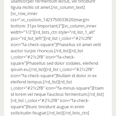
ullamcorper fermentum lectus, vel tincidunt
ligula mollis sit amet.[/vc_column_text]
[vc_row_inner
css=”.vc_custom_1423750033620{margin-
bottom: 31px !important;}”][vc_column_inner
width=”1/2″][rd_lists_ctn style=”rd_list_1_alt”
pos=”rd_list_left”][rd_list i_color=”#21c2f8″
icon=”fa-check-square”]Phasellus sit amet velit
auctor turpis rhoncus.[/rd_list][rd_list
i_color=”#21c2f8″ icon=”fa-check-
square”]Phasellus sed dolor sodales, eleifend
ipsum eu.[/rd_list][rd_list i_color=”#21c2f8″
icon=”fa-check-square”]Nullam id dolor in ex
eleifend tempus.[/rd_list][rd_list
i_color=”#21c2f8″ icon=”fa-minus-square”]Etiam
id lorem vel neque faucibus fermentum.[/rd_list]
[rd_list i_color=”#21c2f8″ icon=”fa-check-
square”]Nunc tincidunt augue in enim
sollicitudin feugiat.[/rd_list][/rd_lists_ctn]