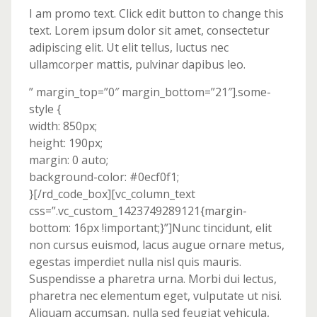
I am promo text. Click edit button to change this
text. Lorem ipsum dolor sit amet, consectetur
adipiscing elit. Ut elit tellus, luctus nec
ullamcorper mattis, pulvinar dapibus leo.
” margin_top=”0″ margin_bottom=”21″].some-
style {
width: 850px;
height: 190px;
margin: 0 auto;
background-color: #0ecf0f1;
}[/rd_code_box][vc_column_text
css=”.vc_custom_1423749289121{margin-
bottom: 16px !important;}”]Nunc tincidunt, elit
non cursus euismod, lacus augue ornare metus,
egestas imperdiet nulla nisl quis mauris.
Suspendisse a pharetra urna. Morbi dui lectus,
pharetra nec elementum eget, vulputate ut nisi.
Aliquam accumsan, nulla sed feugiat vehicula,