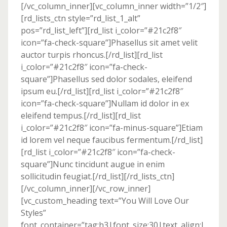
[/vc_column_inner][vc_column_inner width=”1/2″]
[rd_lists_ctn style=”rd_list_1_alt”
pos=”rd_list_left”][rd_list i_color=”#21c2f8″
icon=”fa-check-square”]Phasellus sit amet velit
auctor turpis rhoncus.[/rd_list][rd_list
i_color=”#21c2f8″ icon=”fa-check-
square”]Phasellus sed dolor sodales, eleifend
ipsum eu.[/rd_list][rd_list i_color=”#21c2f8″
icon=”fa-check-square”]Nullam id dolor in ex
eleifend tempus.[/rd_list][rd_list
i_color=”#21c2f8″ icon=”fa-minus-square”]Etiam
id lorem vel neque faucibus fermentum.[/rd_list]
[rd_list i_color=”#21c2f8″ icon=”fa-check-
square”]Nunc tincidunt augue in enim
sollicitudin feugiat.[/rd_list][/rd_lists_ctn]
[/vc_column_inner][/vc_row_inner]
[vc_custom_heading text=”You Will Love Our
Styles”
font_container=”tag:h3|font_size:30|text_align:l